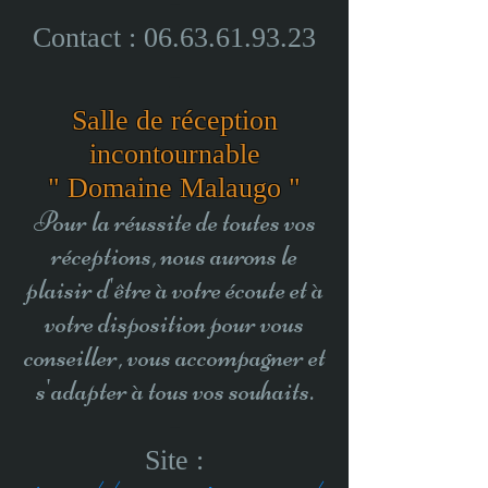
-
Contact :
06.63.61.93.23
-
Salle de réception
incontournable
" Domaine Malaugo "
Pour la réussite de toutes vos
réceptions, nous aurons le
plaisir d'être à votre écoute et à
votre disposition pour vous
conseiller, vous accompagner et
s'adapter à tous vos souhaits.
-
Site :